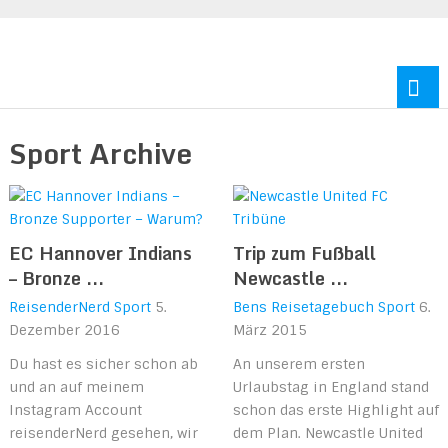
Reisen durch Europa und Amerika
Sport Archive
EC Hannover Indians
Trip zum Fußball
– Bronze ...
Newcastle ...
ReisenderNerd
Sport
5.
Bens Reisetagebuch
Sport
6.
Dezember 2016
März 2015
Du hast es sicher schon ab
An unserem ersten
und an auf meinem
Urlaubstag in England stand
Instagram Account
schon das erste Highlight auf
reisenderNerd gesehen, wir
dem Plan. Newcastle United