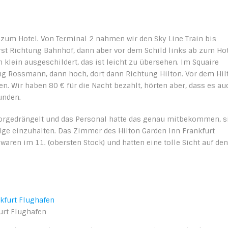
 zum Hotel. Von Terminal 2 nahmen wir den Sky Line Train bis
rst Richtung Bahnhof, dann aber vor dem Schild links ab zum Hot
 klein ausgeschildert, das ist leicht zu übersehen. Im Squaire
ung Rossmann, dann hoch, dort dann Richtung Hilton. Vor dem Hil
en. Wir haben 80 € für die Nacht bezahlt, hörten aber, dass es au
unden.
 vorgedrängelt und das Personal hatte das genau mitbekommen, s
olge einzuhalten. Das Zimmer des Hilton Garden Inn Frankfurt
waren im 11. (obersten Stock) und hatten eine tolle Sicht auf den
urt Flughafen