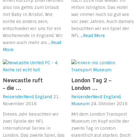
einen Kurztrip unternehmen
nach 2014 mal wieder im
also los gehts zum Urlaub
Hilton Islington. Das Hotel
mit Baby in Bristol. Wie
war immer noch so gut wie
sollte es anders sein,
vor zwei Jahren. Auch damals
entschieden wir uns für ein
besuchten wir ein Spiel der
Wochenende in England. Wir
NFL
...Read More
waren auch mehr als
...Read
More
Newcastle ruft
London Tag 2 –
– die ...
London ...
ReisenderNerd
England
21.
ReisenderNerd
England
,
November 2016
Museum
24. Oktober 2016
Dieses Jahr besuchten wir
Mit dem London Transport
zwei Spiele der NFL
Museum im Kopf sollte der
International Series in
zweite Tag in London
London. Das zweite Spiel, das
eigentlich gut starten. Doch