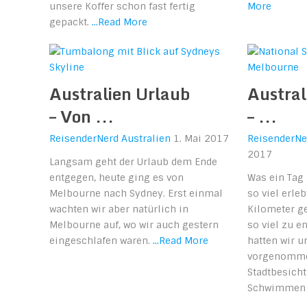
unsere Koffer schon fast fertig
More
gepackt.
...Read More
Australien Urlaub
Austral
– Von ...
– ...
ReisenderNerd
Australien
1. Mai 2017
ReisenderNe
2017
Langsam geht der Urlaub dem Ende
entgegen, heute ging es von
Was ein Tag
Melbourne nach Sydney. Erst einmal
so viel erleb
wachten wir aber natürlich in
Kilometer ge
Melbourne auf, wo wir auch gestern
so viel zu e
eingeschlafen waren.
...Read More
hatten wir u
vorgenommen
Stadtbesich
Schwimmen