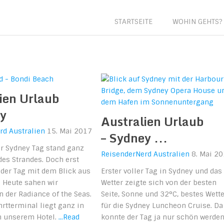
ika
STARTSEITE
WOHIN GEHTS?
ien Urlaub
ey
Australien Urlaub
rd
Australien
15. Mai 2017
– Sydney ...
er Sydney Tag stand ganz
ReisenderNerd
Australien
8. Mai 2
es Strandes. Doch erst
 der Tag mit dem Blick aus
Erster voller Tag in Sydney und das
 Heute sahen wir
Wetter zeigte sich von der besten
 der Radiance of the Seas.
Seite, Sonne und 32°C, bestes Wette
rtterminal liegt ganz in
für die Sydney Luncheon Cruise. Da
n unserem Hotel.
...Read
konnte der Tag ja nur schön werden