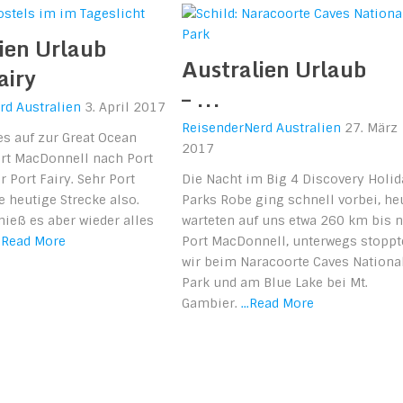
ien Urlaub
Australien Urlaub
airy
– ...
rd
Australien
3. April 2017
ReisenderNerd
Australien
27. März
es auf zur Great Ocean
2017
ort MacDonnell nach Port
 Port Fairy. Sehr Port
Die Nacht im Big 4 Discovery Holid
ie heutige Strecke also.
Parks Robe ging schnell vorbei, he
hieß es aber wieder alles
warteten auf uns etwa 260 km bis 
..Read More
Port MacDonnell, unterwegs stoppt
wir beim Naracoorte Caves Nationa
Park und am Blue Lake bei Mt.
Gambier.
...Read More