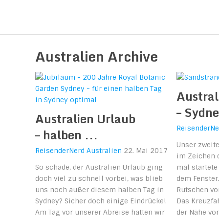
Reisen durch Europa und Amer
Australien Archive
Austral
– Sydn
Australien Urlaub
ReisenderNe
– halben ...
Unser zweit
ReisenderNerd
Australien
22. Mai 2017
im Zeichen d
So schade, der Australien Urlaub ging
mal startete
doch viel zu schnell vorbei, was blieb
dem Fenster.
uns noch außer diesem halben Tag in
Rutschen von
Sydney? Sicher doch einige Eindrücke!
Das Kreuzfah
Am Tag vor unserer Abreise hatten wir
der Nähe vo