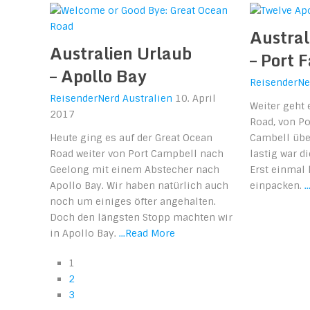
Austral
Australien Urlaub
– Port F
– Apollo Bay
ReisenderNe
ReisenderNerd
Australien
10. April
Weiter geht 
2017
Road, von P
Heute ging es auf der Great Ocean
Cambell über
Road weiter von Port Campbell nach
lastig war d
Geelong mit einem Abstecher nach
Erst einmal 
Apollo Bay. Wir haben natürlich auch
einpacken.
.
noch um einiges öfter angehalten.
Doch den längsten Stopp machten wir
in Apollo Bay.
...Read More
1
2
3